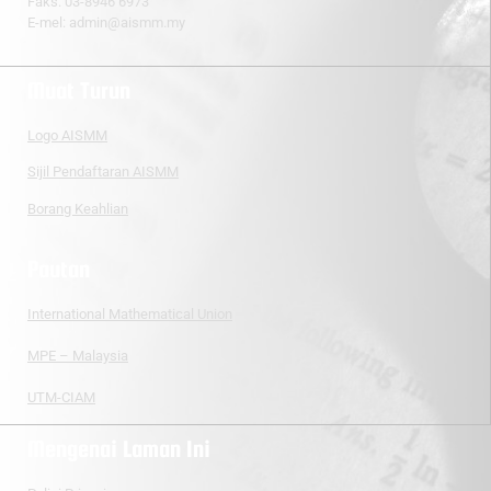
Faks: 03-8946 6973
E-mel:
admin@aismm.my
Muat Turun
Logo AISMM
Sijil Pendaftaran AISMM
Borang Keahlian
Pautan
International Mathematical Union
MPE – Malaysia
UTM-CIAM
Mengenai Laman Ini