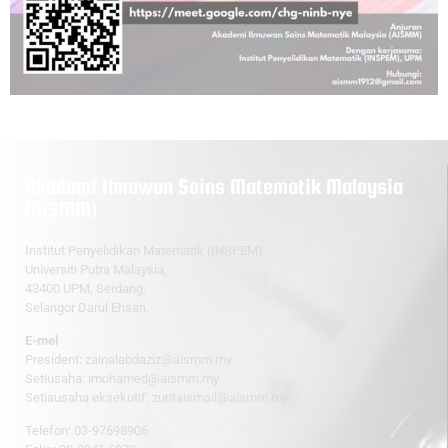
Akademi Ilmuwan Sains Matematik Malaysia
(AISMM)
Institut Penyelidikan Matematik (INSPEM),
Universiti Putra Malaysia,
43400 UPM, Serdang,
Selangor Darul Ehsan.
E-mel
President:
zainalabdaziz@aismm.my
Setiusaha:
imohamed@aismm.my
Setiausaha eksekutif:
zuritaismail@aismm.my
Telefon: 03-97698906