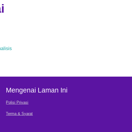
i
alisis
Mengenai Laman Ini
Polisi Privasi
Terma & Syarat