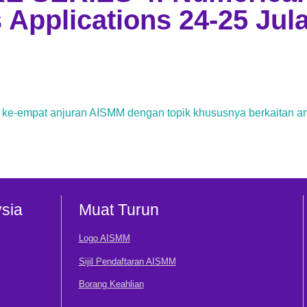
 Applications 24-25 Jula
n ke-empat anjuran AISMM dengan topik khususnya berkaitan an
sia
Muat Turun
Logo AISMM
Sijil Pendaftaran AISMM
Borang Keahlian