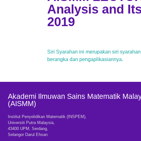
Analysis and Its
2019
Siri Syarahan ini merupakan siri syaraha
berangka dan pengaplikasiannya.
Akademi Ilmuwan Sains Matematik Malay
(AISMM)
Institut Penyelidikan Matematik (INSPEM),
Universiti Putra Malaysia,
43400 UPM, Serdang,
Selangor Darul Ehsan.